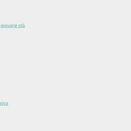
n giovane età
siva