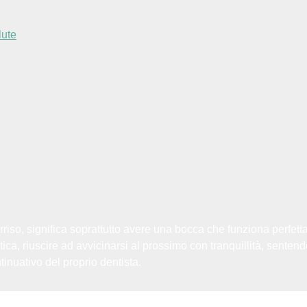
lute
orriso, significa soprattutto avere una bocca che funziona perfe
tica, riuscire ad avvicinarsi al prossimo con tranquillità, senten
inuativo del proprio dentista.