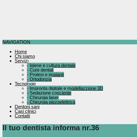
NAVIGATION
Home
Chi siamo
Servizi
-
Igiene e cultura dentale
-
Cure dentali
-
Protesi e impianti
-
Ortodonzia
Tecnologie
-
Impronta digitale e modellazzione 3D
-
Sedazione cosciente
-
Chirurgia laser
-
Chirurgia piezoelettrica
Dentoni sani
Casi clinici
Contatti
Il tuo dentista informa nr.36