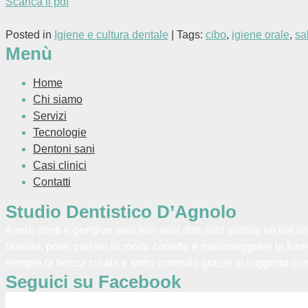
Scarica il pdf
Posted in
Igiene e cultura dentale
| Tags:
cibo
,
igiene orale
,
sa
Menù
Home
Chi siamo
Servizi
Tecnologie
Dentoni sani
Casi clinici
Contatti
Studio Dentistico D’Agnolo
Avere denti e gengive sani non vuoi dire solo esibire un bel s
fastidio, poter parlare in modo corretto e padroneggiare la fone
sempre la bocca curata e sotto controllo grazie al supporto cont
Seguici su Facebook