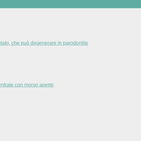
tato, che può degenerare in parodontite
centrale con morso aperto