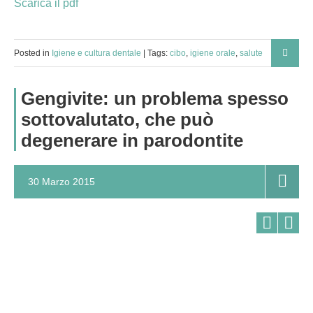
Scarica il pdf
Posted in
Igiene e cultura dentale
| Tags:
cibo
,
igiene orale
,
salute
Gengivite: un problema spesso
sottovalutato, che può
degenerare in parodontite
30 Marzo 2015
0