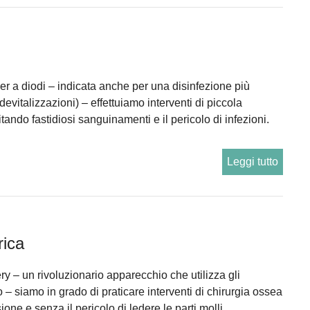
ser a diodi – indicata anche per una disinfezione più
devitalizzazioni) – effettuiamo interventi di piccola
vitando fastidiosi sanguinamenti e il pericolo di infezioni.
Leggi tutto
rica
y – un rivoluzionario apparecchio che utilizza gli
so – siamo in grado di praticare interventi di chirurgia ossea
one e senza il pericolo di ledere le parti molli.